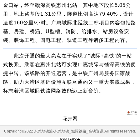
金口站，终至赣深高铁惠州北站，其中地下段长5.05公
里，地上路基段1.31公里，隧道比例高达79.40%，设计
速度160公里/小时。广惠城际北延线二标项目内容包括路
基、房建、桥涵、U型槽、消防、给排水、站房设备安
装、装饰工程、四电工程、轨道工程等诸多工程内容。
此次开通的最大亮点在于实现了“城际+高铁”的一站
式换乘。乘客在惠州北站可实现广惠城际与赣深高铁的便
捷中转。该线路的开通运营，是中铁广州局服务国家战
略，助力大湾区基础设施互联互通的又一重大实践成果，
标志着湾区城际铁路网络效能迈上新台阶。
花卉网
Copyright ©2022 东莞地铁族-东莞地铁_城际铁路_高铁资讯 All rights reserved.