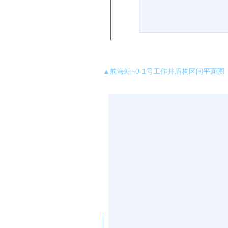
▲
前海站~0-1号工作井盾构区间平面图